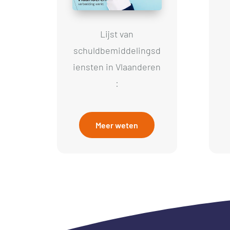
Lijst van
schuldbemiddelingsd
iensten in Vlaanderen
:
Meer weten