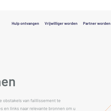
Hulp ontvangen
Vrijwilliger worden
Partner worden
nen
 obstakels van faillissement te
s en links naar relevante bronnen om u